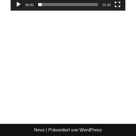
00:00
01:42
Neve
| Präsentiert von
WordPress